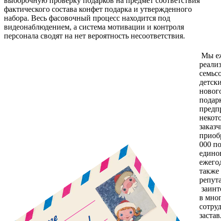
выборочную проверку подарков на предмет соответствия
фактического состава конфет подарка и утвержденного
набора. Весь фасовочный процесс находится под
видеонаблюдением, а система мотивации и контроля
персонала сводят на нет вероятность несоответствия.
Мы е
реали
семьс
детск
новог
подар
предп
некот
заказ
приоб
000 п
едино
ежегод
также
репут
заинт
в мно
сотру
застав