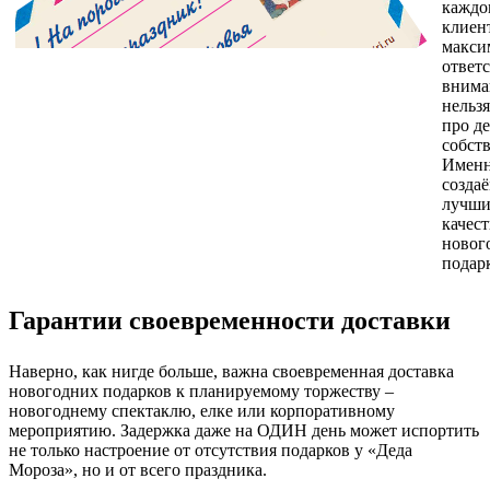
каждо
клиен
макси
ответ
внима
нельзя
про де
собст
Именн
созда
лучши
качес
новог
подар
Гарантии своевременности доставки
Наверно, как нигде больше, важна своевременная доставка
новогодних подарков к планируемому торжеству –
новогоднему спектаклю, елке или корпоративному
мероприятию. Задержка даже на ОДИН день может испортить
не только настроение от отсутствия подарков у «Деда
Мороза», но и от всего праздника.