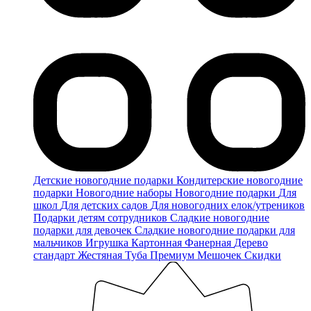
Детские новогодние подарки
Кондитерские новогодние
подарки
Новогодние наборы
Новогодние подарки
Для
школ
Для детских садов
Для новогодних елок/утреников
Подарки детям сотрудников
Сладкие новогодние
подарки для девочек
Сладкие новогодние подарки для
мальчиков
Игрушка
Картонная
Фанерная
Дерево
стандарт
Жестяная
Туба
Премиум
Мешочек
Скидки