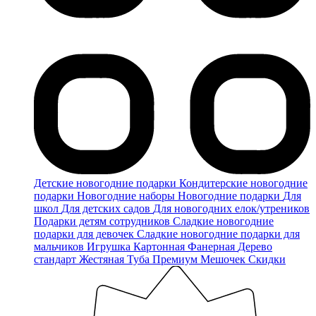
Детские новогодние подарки
Кондитерские новогодние
подарки
Новогодние наборы
Новогодние подарки
Для
школ
Для детских садов
Для новогодних елок/утреников
Подарки детям сотрудников
Сладкие новогодние
подарки для девочек
Сладкие новогодние подарки для
мальчиков
Игрушка
Картонная
Фанерная
Дерево
стандарт
Жестяная
Туба
Премиум
Мешочек
Скидки