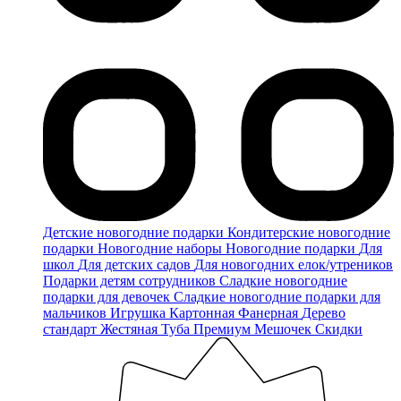
Детские новогодние подарки
Кондитерские новогодние
подарки
Новогодние наборы
Новогодние подарки
Для
школ
Для детских садов
Для новогодних елок/утреников
Подарки детям сотрудников
Сладкие новогодние
подарки для девочек
Сладкие новогодние подарки для
мальчиков
Игрушка
Картонная
Фанерная
Дерево
стандарт
Жестяная
Туба
Премиум
Мешочек
Скидки