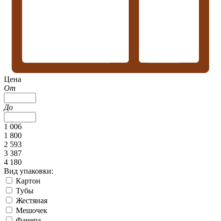
Цена
От
До
1 006
1 800
2 593
3 387
4 180
Вид упаковки:
Картон
Тубы
Жестяная
Мешочек
Фанера